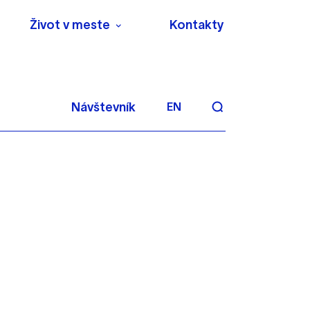
Život v meste
Kontakty
Návštevník
EN
aktivite a preferenciách.
 alebo aby sa uložila