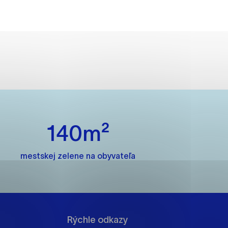
ánky uplatniteľnými tým,
m oblastiam webovej
ránok stránku používajú,
140m²
rajú anonymne a nie je
mestskej zelene na obyvateľa
í
Rýchle odkazy