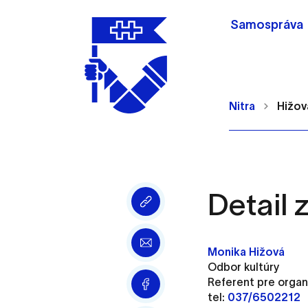
Samospráva
Nitra
Hižov
Detail
Nastavenie cookie
Cookies sú malé súbory, d
Monika Hižová
Používajú sa napríklad k 
Odbor kultúry
Vaša voľba v tomto okne.
Referent pre organ
tel:
037/6502212