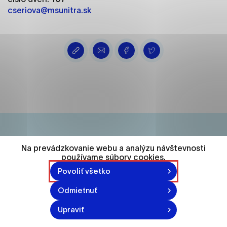
ako je navigácia na stránke a prístup k
cseriova@msunitra.sk
zabezpečeným oblastiam webovej stránky. Bez
týchto súborov cookie nemôže web správne
fungovať.
Analytické cookies
Analytické cookies pomáhajú prevádzkovateľovi
stránok pochopiť, ako návštevníci stránok stránku
používajú, aby mohol stránky optimalizovať a
ponúknuť im lepšiu skúsenosť. Všetky dáta sa
zbierajú anonymne a nie je možné ich spojiť s
konkrétnou osobou.
Na prevádzkovanie webu a analýzu návštevnosti
74 548
používame súbory cookies.
Označiť všetko
Povoliť všetko
obyvateľov
Uložiť nastavenia
Odmietnuť
Viac informácií
870-871 n.l.
Upraviť