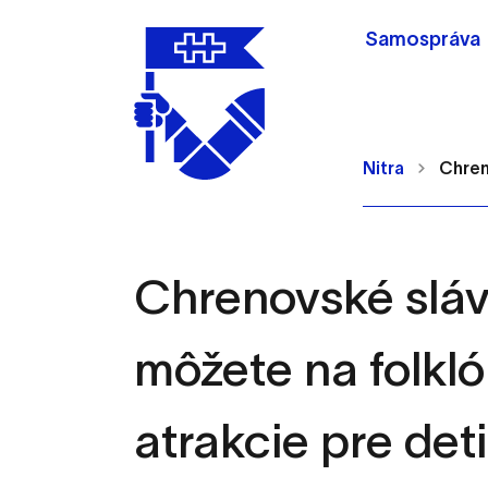
Samospráva
Nitra
Chreno
Chrenovské slávn
Nastavenie cookie
môžete na folkló
Cookies sú malé súbory, d
Používajú sa napríklad k 
atrakcie pre deti
Vaša voľba v tomto okne.