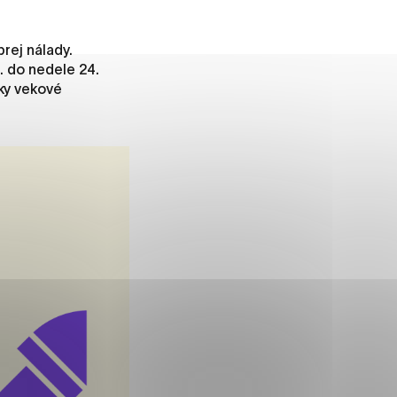
rej nálady.
. do nedele 24.
ánky uplatniteľnými tým,
tky vekové
m oblastiam webovej
ránok stránku používajú,
rajú anonymne a nie je
í