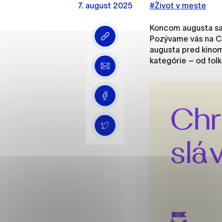
7. august 2025
Vyberte úroveň cooki
#Život v meste
Koncom augusta sa 
Technické cookies
Pozývame vás na Ch
Technické súbory cookie 
augusta pred kinom
že umožňujú základné fun
kategórie – od folk
stránky. Bez týchto súbo
Analytické cookies
Analytické cookies pomáha
aby mohol stránky optimal
možné ich spojiť s konkr
Oz