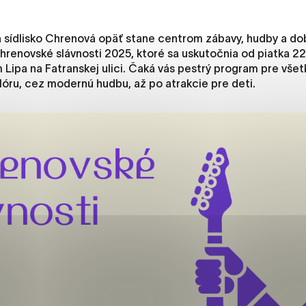
es, ktorú chcete povoliť
sídlisko Chrenová opäť stane centrom zábavy, hudby a dob
renovské slávnosti 2025, ktoré sa uskutočnia od piatka 22
sú pre prevádzku nevyhnutné a pomáhajú urobiť webové str
 Lipa na Fatranskej ulici. Čaká vás pestrý program pre vše
kcie, ako je navigácia na stránke a prístup k zabezpečený
lóru, cez modernú hudbu, až po atrakcie pre deti.
rov cookie nemôže web správne fungovať.
jú prevádzkovateľovi stránok pochopiť, ako návštevníci st
izovať a ponúknuť im lepšiu skúsenosť. Všetky dáta sa zbie
étnou osobou.
načiť všetko
Uložiť nastavenia
Viac informáci