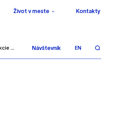
Život v meste
Kontakty
cie ...
Návštevník
EN
aktivite a preferenciách.
 alebo aby sa uložila