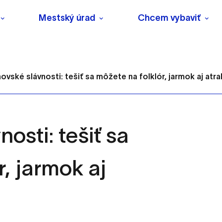
Mestský úrad
Chcem vybaviť
vské slávnosti: tešiť sa môžete na folklór, jarmok aj atrak
osti: tešiť sa
s
r, jarmok aj
o ktorých webové stránky môžu ukladať informácie o vašej 
tomu, aby si webový prehliadač zapamätoval Vaše prihlásenie