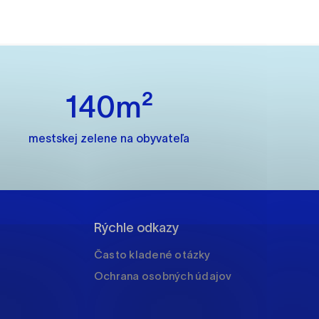
ánky uplatniteľnými tým,
m oblastiam webovej
140m²
mestskej zelene na obyvateľa
ránok stránku používajú,
rajú anonymne a nie je
Rýchle odkazy
í
Často kladené otázky
Ochrana osobných údajov