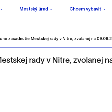
Mestský úrad
Chcem vybaviť
iadne zasadnutie Mestskej rady v Nitre, zvolanej na 09.09.
Mestskej rady v Nitre, zvolanej 
s
o ktorých webové stránky môžu ukladať informácie o vašej 
tomu, aby si webový prehliadač zapamätoval Vaše prihlásenie