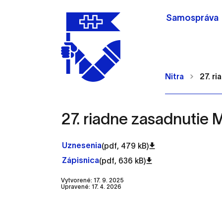
Samospráva
Nitra
27. r
27. riadne zasadnutie 
Nastavenie cookie
Uznesenia
(pdf, 479 kB)
Zápisnica
(pdf, 636 kB)
Cookies sú malé súbory, d
Vytvorené: 17. 9. 2025
Upravené: 17. 4. 2026
Používajú sa napríklad k 
Vaša voľba v tomto okne.