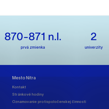
es, ktorú chcete povoliť
sú pre prevádzku nevyhnutné a pomáhajú urobiť webové str
kcie, ako je navigácia na stránke a prístup k zabezpečený
870-871 n.l.
2
rov cookie nemôže web správne fungovať.
prvá zmienka
univerzity
jú prevádzkovateľovi stránok pochopiť, ako návštevníci st
izovať a ponúknuť im lepšiu skúsenosť. Všetky dáta sa zbie
étnou osobou.
Mesto Nitra
načiť všetko
Uložiť nastavenia
Viac informáci
Kontakt
Stránkové hodiny
Oznamovanie protispoločenskej činnosti