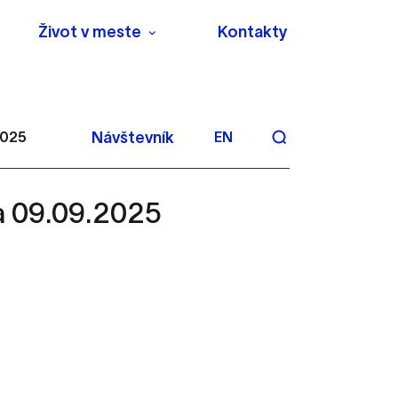
Život v meste
Kontakty
2025
Návštevník
EN
na 09.09.2025
aktivite a preferenciách.
 alebo aby sa uložila