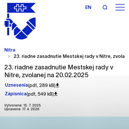
EN
Nastavenie cookies
Cookies sú malé súbory, do ktorých webové
Nitra
stránky môžu ukladať informácie o vašej aktivite a
23. riadne zasadnutie Mestskej rady v Nitre, zvolan
preferenciách. Používajú sa napríklad k tomu, aby
si webový prehliadač zapamätoval Vaše
23. riadne zasadnutie Mestskej rady v
prihlásenie alebo aby sa uložila Vaša voľba v tomto
Nitre, zvolanej na 20.02.2025
okne.
Uznesenia
(pdf, 289 kB)
Vyberte úroveň cookies, ktorú chcete povoliť
Zápisnica
(pdf, 549 kB)
Technické cookies
Vytvorené: 15. 7. 2025
Upravené: 17. 4. 2026
Technické súbory cookie sú pre prevádzku
nevyhnutné a pomáhajú urobiť webové stránky
uplatniteľnými tým, že umožňujú základné funkcie,