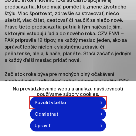
So začiatkom nového roka sú často spojené aj
ako je navigácia na stránke a prístup k
predsavzatia, ktoré majú pomôcť k zmene životného
zabezpečeným oblastiam webovej stránky. Bez
štýlu. Viac športovať, zdravšie sa stravovať, niečo
týchto súborov cookie nemôže web správne
ušetriť, viac čítať, cestovať či naučiť sa niečo nové.
fungovať.
Práve tieto predsavzatia patria k tým najčastejším,
s ktorými vstupujú ľudia do nového roka. OZV ENVI –
Analytické cookies
PAK pripravila 12 tipov, na každý mesiac jeden, ako sa
správať lepšie nielen k vlastnému zdraviu či
Analytické cookies pomáhajú prevádzkovateľovi
peňaženke, ale aj k našej planéte. Stačí začať s jedným
stránok pochopiť, ako návštevníci stránok stránku
a každý ďalší mesiac pridať nové.
používajú, aby mohol stránky optimalizovať a
ponúknuť im lepšiu skúsenosť. Všetky dáta sa
zbierajú anonymne a nie je možné ich spojiť s
Začiatok roka býva pre mnohých plný očakávaní
konkrétnou osobou.
a odhodlania. Ľudia chcú začať odznova a lepšie. OZV
ENVI – PAK zabezpečuje triedený zber naprieč
Na prevádzkovanie webu a analýzu návštevnosti
Slovenskom a pravidelne vzdeláva nielen o triedení
používame súbory cookies.
Označiť všetko
odpadu, ale aj o samotnej ochrane prírody a zdrojov
.
Povoliť všetko
„Aj preto sme na začiatok roka pripravili zoznam
Uložiť nastavenia
predsavzatí, ktoré môžu motivovať ľudí k pozitívnej
Odmietnuť
Viac informácií
zmene. Veríme, že našich 12 tipov pomôže ľuďom začať
Upraviť
nový rok lepšie, zdravšie a s ohľadom na našu planétu.
Zaradiť ich do bežných dní nie je náročné a čím viac ľudí