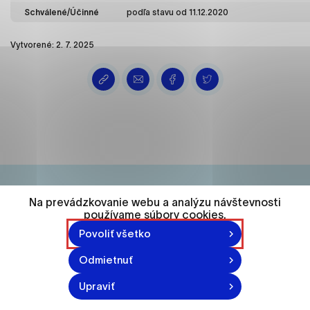
ako je navigácia na stránke a prístup k
Schválené/Účinné
podľa stavu od 11.12.2020
zabezpečeným oblastiam webovej stránky. Bez
týchto súborov cookie nemôže web správne
Vytvorené: 2. 7. 2025
fungovať.
Analytické cookies
Analytické cookies pomáhajú prevádzkovateľovi
stránok pochopiť, ako návštevníci stránok stránku
používajú, aby mohol stránky optimalizovať a
ponúknuť im lepšiu skúsenosť. Všetky dáta sa
zbierajú anonymne a nie je možné ich spojiť s
konkrétnou osobou.
Na prevádzkovanie webu a analýzu návštevnosti
74 548
používame súbory cookies.
Označiť všetko
Povoliť všetko
obyvateľov
Uložiť nastavenia
Odmietnuť
Viac informácií
Upraviť
870-871 n.l.