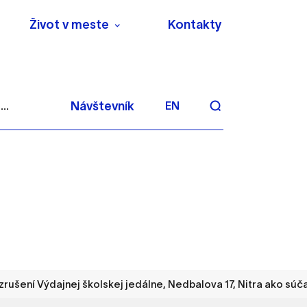
Život v meste
Kontakty
..
Návštevník
EN
aktivite a preferenciách.
 alebo aby sa uložila
ušení Výdajnej školskej jedálne, Nedbalova 17, Nitra ako súčas