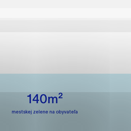
ánky uplatniteľnými tým,
m oblastiam webovej
ránok stránku používajú,
rajú anonymne a nie je
140m²
í
mestskej zelene na obyvateľa