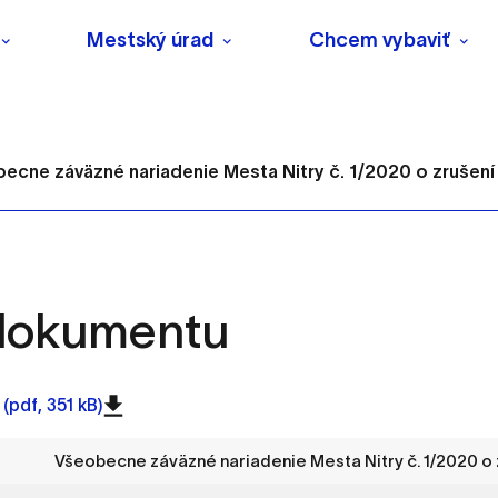
Mestský úrad
Chcem vybaviť
ecne záväzné nariadenie Mesta Nitry č. 1/2020 o zrušení .
 dokumentu
s
o ktorých webové stránky môžu ukladať informácie o vašej 
(pdf, 351 kB)
tomu, aby si webový prehliadač zapamätoval Vaše prihlásenie
Všeobecne záväzné nariadenie Mesta Nitry č. 1/2020 o zr