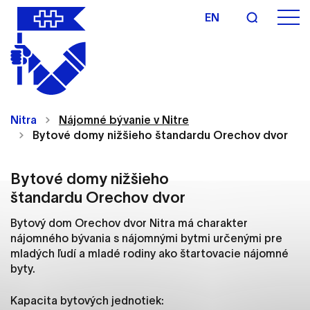
EN
Nastavenie cookies
Cookies sú malé súbory, do ktorých webové
Nitra
Nájomné bývanie v Nitre
stránky môžu ukladať informácie o vašej aktivite a
Bytové domy nižšieho štandardu Orechov dvor
preferenciách. Používajú sa napríklad k tomu, aby
si webový prehliadač zapamätoval Vaše
prihlásenie alebo aby sa uložila Vaša voľba v tomto
Bytové domy nižšieho
okne.
štandardu
Orechov dvor
Vyberte úroveň cookies, ktorú chcete povoliť
Bytový dom Orechov dvor Nitra má charakter
nájomného bývania s nájomnými bytmi určenými pre
Technické cookies
mladých ľudí a mladé rodiny ako štartovacie nájomné
byty.
Technické súbory cookie sú pre prevádzku
nevyhnutné a pomáhajú urobiť webové stránky
uplatniteľnými tým, že umožňujú základné funkcie,
Kapacita bytových jednotiek: