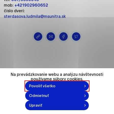
ako je navigácia na stránke a prístup k
mob:
+421902960652
zabezpečeným oblastiam webovej stránky. Bez
číslo dverí:
týchto súborov cookie nemôže web správne
sterdasova.ludmila@msunitra.sk
fungovať.
Analytické cookies
Analytické cookies pomáhajú prevádzkovateľovi
stránok pochopiť, ako návštevníci stránok stránku
používajú, aby mohol stránky optimalizovať a
ponúknuť im lepšiu skúsenosť. Všetky dáta sa
zbierajú anonymne a nie je možné ich spojiť s
konkrétnou osobou.
Na prevádzkovanie webu a analýzu návštevnosti
používame súbory cookies.
Označiť všetko
74 548
Povoliť všetko
Uložiť nastavenia
Odmietnuť
obyvateľov
Viac informácií
Upraviť