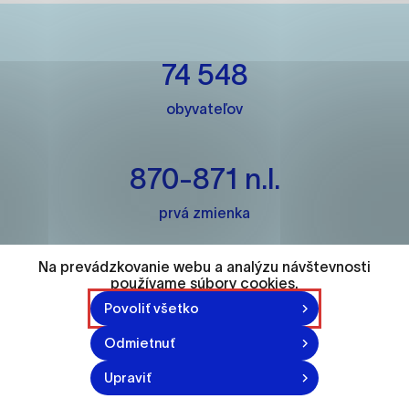
ako je navigácia na stránke a prístup k
zabezpečeným oblastiam webovej stránky. Bez
týchto súborov cookie nemôže web správne
74 548
fungovať.
obyvateľov
Analytické cookies
Analytické cookies pomáhajú prevádzkovateľovi
stránok pochopiť, ako návštevníci stránok stránku
870-871 n.l.
používajú, aby mohol stránky optimalizovať a
ponúknuť im lepšiu skúsenosť. Všetky dáta sa
prvá zmienka
zbierajú anonymne a nie je možné ich spojiť s
konkrétnou osobou.
Na prevádzkovanie webu a analýzu návštevnosti
2
používame súbory cookies.
Označiť všetko
Povoliť všetko
univerzity
Uložiť nastavenia
Odmietnuť
Viac informácií
Upraviť
140m²