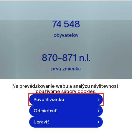
ako je navigácia na stránke a prístup k
zabezpečeným oblastiam webovej stránky. Bez
týchto súborov cookie nemôže web správne
74 548
fungovať.
obyvateľov
Analytické cookies
Analytické cookies pomáhajú prevádzkovateľovi
stránok pochopiť, ako návštevníci stránok stránku
870-871 n.l.
používajú, aby mohol stránky optimalizovať a
ponúknuť im lepšiu skúsenosť. Všetky dáta sa
prvá zmienka
zbierajú anonymne a nie je možné ich spojiť s
konkrétnou osobou.
Na prevádzkovanie webu a analýzu návštevnosti
2
používame súbory cookies.
Označiť všetko
Povoliť všetko
univerzity
Uložiť nastavenia
Odmietnuť
Viac informácií
Upraviť
140m²